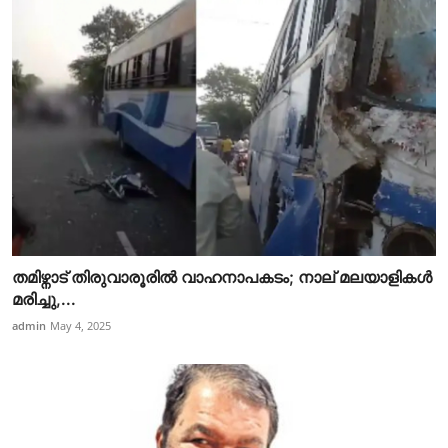
തമിഴ്നാട് തിരുവാരൂരിൽ വാഹനാപകടം; നാല് മലയാളികൾ
മരിച്ചു,...
admin
May 4, 2025