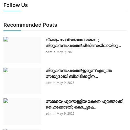
Follow Us
Recommended Posts
വീണ്ടും പേവിഷബാധ മരണം;
തിരുവനന്തപുരത്ത് ചികിത്സയിലായിരു...
admin
May 9, 2025
തിരുവനന്തപുരത്ത് ഇരുന്ന് എടുത്ത
അബുദാബി ബിഗ് ടിക്കറ്റിന...
admin
May 9, 2025
അമ്മയെ പുറന്തള്ളിയ മകനെ പുറത്താക്കി
ഹൈക്കോടതി; കൊച്ചുമക...
admin
May 9, 2025