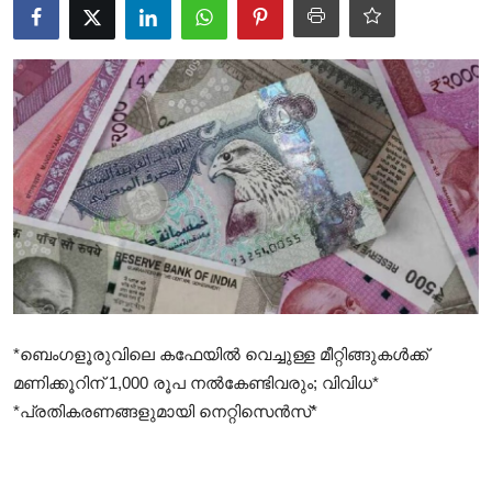
Health
Cinema
Crime
Gulf
*ബെംഗളൂരുവിലെ കഫേയിൽ വെച്ചുള്ള മീറ്റിങ്ങുകൾക്ക്
മണിക്കൂറിന് 1,000 രൂപ നൽകേണ്ടിവരും; വിവിധ*
*പ്രതികരണങ്ങളുമായി നെറ്റിസെൻസ്*