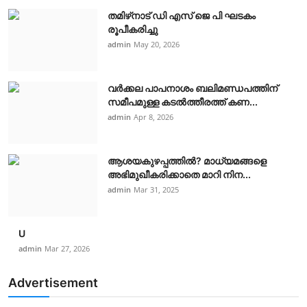
തമിഴ്‌നാട് ഡി എസ് ജെ പി ഘടകം
രൂപീകരിച്ചു
admin
May 20, 2026
വർക്കല പാപനാശം ബലിമണ്ഡപത്തിന്
സമീപമുള്ള കടൽത്തീരത്ത് കണ...
admin
Apr 8, 2026
ആശയകുഴപ്പത്തില്‍? മാധ്യമങ്ങളെ
അഭിമുഖീകരിക്കാതെ മാറി നിന...
admin
Mar 31, 2025
U
admin
Mar 27, 2026
Advertisement