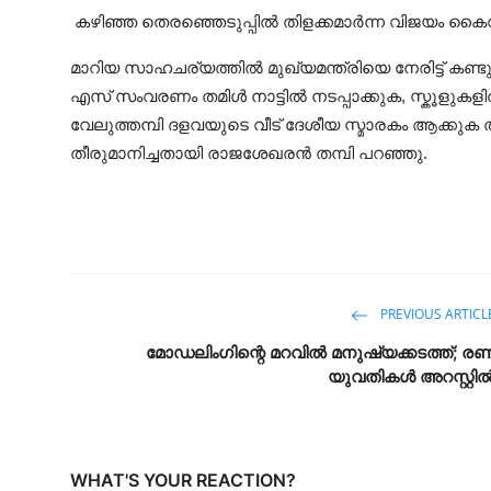
കഴിഞ്ഞ തെരഞ്ഞെടുപ്പിൽ തിളക്കമാർന്ന വിജയം കൈവരി
മാറിയ സാഹചര്യത്തിൽ മുഖ്യമന്ത്രിയെ നേരിട്ട് കണ്
എസ് സംവരണം തമിള്‍ നാട്ടില്‍ നടപ്പാക്കുക, സ്കൂളുക
വേലുത്തമ്പി ദളവയുടെ വീട് ദേശീയ സ്മാരകം ആക്കു
തീരുമാനിച്ചതായി രാജശേഖരൻ തമ്പി പറഞ്ഞു.
PREVIOUS ARTICL
മോഡലിംഗിന്റെ മറവിൽ മനുഷ്യക്കടത്ത്; രണ്ട
യുവതികൾ അറസ്റ്റി
WHAT'S YOUR REACTION?