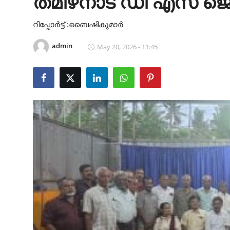
തമിഴ്‌നാട് ഡി എസ് ജെ
Health
റിപ്പോർട്ട് :ബൈഷികുമാർ
Cinema
admin
May 20, 2026 - 11:45
Crime
Gulf