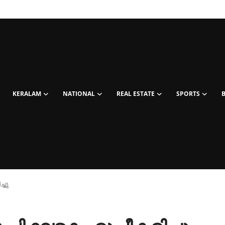
KERALAM
NATIONAL
REAL ESTATE
SPORTS
്ചു