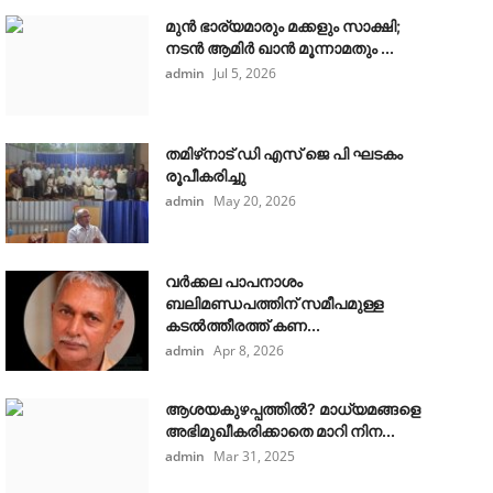
മുൻ ഭാര്യമാരും മക്കളും സാക്ഷി;
നടൻ ആമിർ ഖാൻ മൂന്നാമതും ...
admin
Jul 5, 2026
തമിഴ്‌നാട് ഡി എസ് ജെ പി ഘടകം
രൂപീകരിച്ചു
admin
May 20, 2026
വർക്കല പാപനാശം
ബലിമണ്ഡപത്തിന് സമീപമുള്ള
കടൽത്തീരത്ത് കണ...
admin
Apr 8, 2026
ആശയകുഴപ്പത്തില്‍? മാധ്യമങ്ങളെ
അഭിമുഖീകരിക്കാതെ മാറി നിന...
admin
Mar 31, 2025