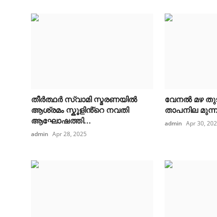
തീർത്ഥർ സ്വാമി സ്മരണയിൽ
വേനൽ മഴ തുട
ആശ്രമം സ്കൂളിൻ്റെ നവതി
താപനില മുന്നറിയ
ആഘോഷത്തി...
admin
Apr 30, 20
admin
Apr 28, 2025