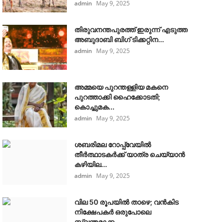
admin
May 9, 2025
തിരുവനന്തപുരത്ത് ഇരുന്ന് എടുത്ത
അബുദാബി ബിഗ് ടിക്കറ്റിന...
admin
May 9, 2025
അമ്മയെ പുറന്തള്ളിയ മകനെ
പുറത്താക്കി ഹൈക്കോടതി;
കൊച്ചുമക...
admin
May 9, 2025
ശബരിമല റോപ്പ്‌വേയിൽ
തീർത്ഥാടകർക്ക് യാത്ര ചെയ്യാൻ
കഴിയില...
admin
May 9, 2025
വില 50 രൂപയിൽ താഴെ; വൻകിട
നിക്ഷേപകർ ഒരുപോലെ
സ്വന്തമാക്ക...