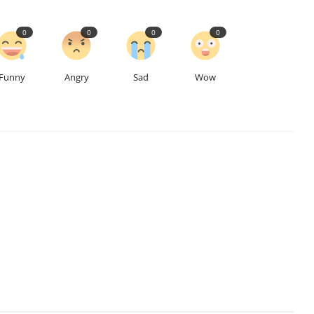
0
0
0
0
Funny
Angry
Sad
Wow