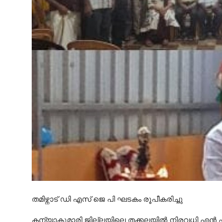
തമിഴ്നാട് ഡി എസ് ജെ പി ഘടകം രൂപീകരിച്ചു
കന്യാകുമാരി ജില്ലയിലെ തക്കലയിൽ നിരവധി എൻ 