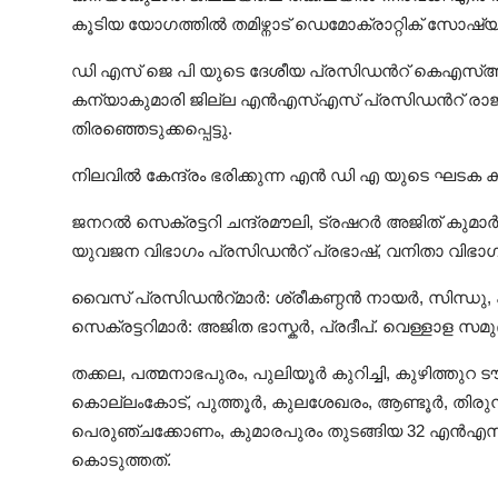
കൂടിയ യോഗത്തിൽ തമിഴ്നാട് ഡെമോക്രാറ്റിക് സോഷ്യൽ 
ഡി എസ് ജെ പി യുടെ ദേശീയ പ്രസിഡൻറ് കെഎസ
കന്യാകുമാരി ജില്ല എൻഎസ്എസ് പ്രസിഡൻറ് രാജശേ
തിരഞ്ഞെടുക്കപ്പെട്ടു.
നിലവില്‍ കേന്ദ്രം ഭരിക്കുന്ന എന്‍ ഡി എ യുടെ ഘടക
ജനറൽ സെക്രട്ടറി ചന്ദ്രമൗലി, ട്രഷറർ അജിത് കുമ
യുവജന വിഭാഗം പ്രസിഡൻറ് പ്രഭാഷ്, വനിതാ വിഭാഗ
വൈസ് പ്രസിഡൻറ്മാർ: ശ്രീകണ്ഠൻ നായർ, സിന്ധു, 
സെക്രട്ടറിമാർ: അജിത ഭാസ്കർ, പ്രദീപ്. വെള്ളാള സ
തക്കല, പത്മനാഭപുരം, പുലിയൂർ കുറിച്ചി, കുഴിത്തുറ
കൊല്ലംകോട്, പുത്തൂർ, കുലശേഖരം, ആണ്ടൂർ, തിര
പെരുഞ്ചക്കോണം, കുമാരപുരം തുടങ്ങിയ 32 എൻഎ
കൊടുത്തത്.