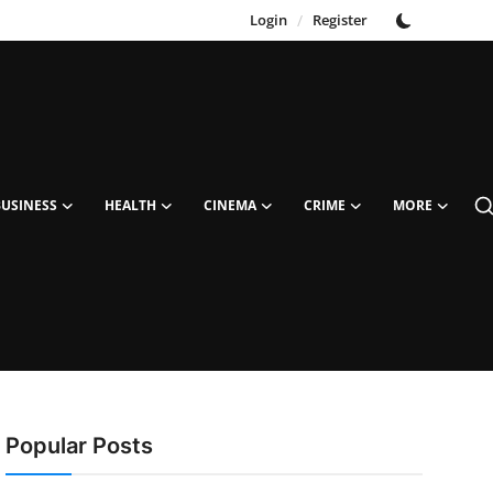
Login
/
Register
BUSINESS
HEALTH
CINEMA
CRIME
MORE
Popular Posts