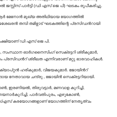
ജസ്റ്റിസ് പാർട്ടി (ഡി എസ് ജെ പി) ഘടകം രൂപീകരിച്ചു.
്ആർ മേനോൻ മുഖ്യ അതിഥിയായ യോഗത്തിൽ
ഖരൻ തമ്പി തമിഴ്നാട് ഘടകത്തിന്റെ പ്രസിഡൻറായി
 കക്ഷിയാണ് ഡി എസ് ജെ പി.
ാർ, സംസ്ഥാന ഓർഗനൈസിംഗ് സെക്രട്ടറി ശ്രീകുമാർ,
ം പ്രസിഡൻറ് ശ്രീലത എന്നിവരാണ് മറ്റു ഭാരവാഹികൾ.
ക്യാപ്റ്റൻ ഹരികുമാർ, വിജയകുമാർ. ജോയിൻറ്
മുദായ നേതാവായ ചന്ദ്രു , ജോയിൻ സെക്രട്ടറിയായി.
 ടൗൺ, ഇരണിയൽ, തിരുവട്ടാർ, മണവാള കുറിച്ചി,
ുനയനാർകുറിച്ചി, പാർവതിപുരം, എഴുകോൺ,
സ്എസ് കരയോഗങ്ങളാണ് യോഗത്തിന് നേതൃത്വം