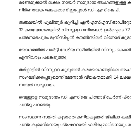
രണ്ടേമുക്കാൽ ലക്ഷം നായർ സമുദായ അംഗങ്ങളുള്ള
നിർണായക ഘടകമാണ് ഇപ്പോൾ ഡി എസ് ജെപി.
തക്കലയിൽ പുലിയൂർ കുറിച്ചി എൻഎസ്എസ് ഓഡിറ്റോറ
32 കരയോഗങ്ങളിൽ നിന്നുള്ള വനിതകൾ ഉൾപ്പെടെ 72
പത്മനാഭപുരം മുനിസിപ്പൽ കൗൺസിലർ വിനോദ് കു
യോഗത്തിൽ പാർട്ടി ദേശീയ സമിതിയിൽ നിന്നും കൊല്
എന്നിവരും പങ്കെടുത്തു.
തമിഴ്നാട്ടിൽ നിന്നുള്ള കൂടുതൽ കരയോഗങ്ങളിലെ അംഗ
സംഘടിക്കപ്പെടുമെന്ന് മേനോൻ വ്യക്തമാക്കി. 14 ലക്ഷ
നായർ സമുദായം.
വെള്ളാള സമുദായം ഡി എസ് ജെ പിയോട് ചേർന്ന് പ്രവ
ചന്ദ്രു പറഞ്ഞു.
സംസ്ഥാന സമിതി കൂടാതെ കന്യകുമാരി ജില്ലാ കമ്മിറ്
ചന്ദ്ര കുമാറിനെയും ട്രഷററായി ഹരികുമാറിനെയും