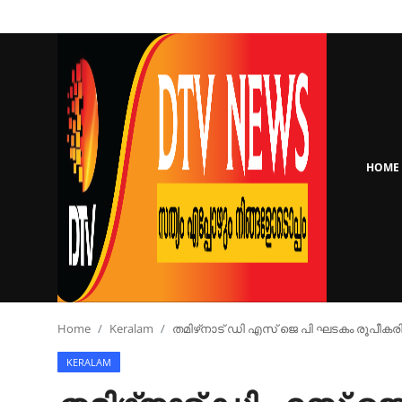
Login
Register
Home
HOME
Keralam
National
Real Estate
Sports
Home
Keralam
തമിഴ്‌നാട് ഡി എസ് ജെ പി ഘടകം രൂപീകരിച
KERALAM
Business