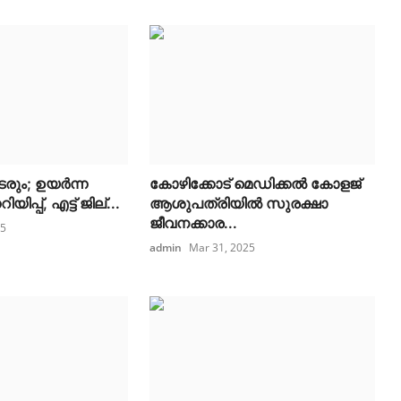
രും; ഉയർന്ന
കോഴിക്കോട് മെഡിക്കൽ കോളജ്
ിപ്പ്, എട്ട് ജില്...
ആശുപത്രിയിൽ സുരക്ഷാ
ജീവനക്കാര...
25
admin
Mar 31, 2025