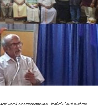
എസ് എസ് കരയോഗങ്ങളുടെ പ്രതിനിധികൾ ചേർന്നു