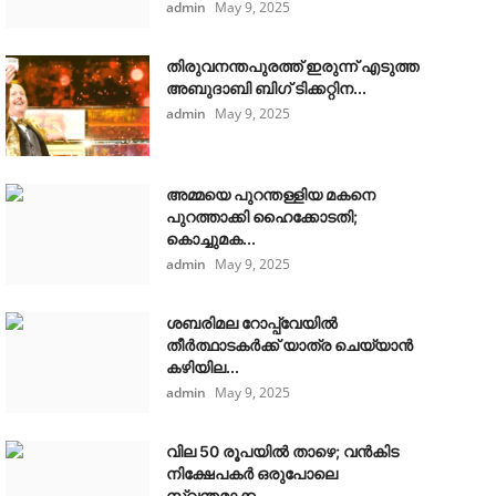
admin
May 9, 2025
തിരുവനന്തപുരത്ത് ഇരുന്ന് എടുത്ത
അബുദാബി ബിഗ് ടിക്കറ്റിന...
admin
May 9, 2025
അമ്മയെ പുറന്തള്ളിയ മകനെ
പുറത്താക്കി ഹൈക്കോടതി;
കൊച്ചുമക...
admin
May 9, 2025
ശബരിമല റോപ്പ്‌വേയിൽ
തീർത്ഥാടകർക്ക് യാത്ര ചെയ്യാൻ
കഴിയില...
admin
May 9, 2025
വില 50 രൂപയിൽ താഴെ; വൻകിട
നിക്ഷേപകർ ഒരുപോലെ
സ്വന്തമാക്ക...