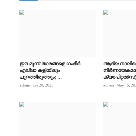
ഈ മൂന്ന് താരങ്ങളെ ഗംഭീർ
ആദ്യ നാലില
എല്ലാ കളിയിലും
നിർണായകമാറ
പുറത്തിരുത്തും; ...
ക്യാപിറ്റൽസ്; 
admin
Jun 20, 2025
admin
May 15, 20