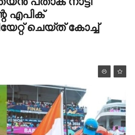
്യൻ പതാക നാട്ടി
റെ എപിക്
റ്റ് ചെയ്ത് കോച്ച്