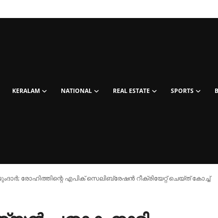
KERALAM
NATIONAL
REAL ESTATE
SPORTS
ദാർ; രോഹിത്തിന്റെ എപിക് സെലിബ്രേഷൻ റീക്രിയേറ്റ് ചെയ്ത് കോച്ച്