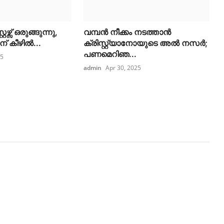
ഴ്സ് ഒരുങ്ങുന്നു,
വമ്പൻ നീക്കം നടത്താൻ
 കീഴില്‍...
ക്രിസ്റ്റ്യാനോയുടെ അൽ നസർ;
പണമെറിഞ...
25
admin
Apr 30, 2025