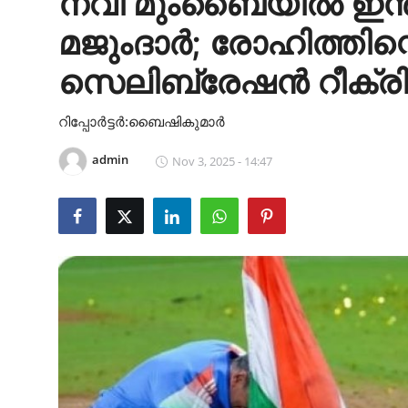
നവി മുംബൈയിൽ ഇന്ത
Health
മജുംദാർ; രോഹിത്തിന്
Cinema
സെലിബ്രേഷൻ റീക്രിയേ
Crime
റിപ്പോർട്ടർ:ബൈഷികുമാർ
Gulf
admin
Nov 3, 2025 - 14:47