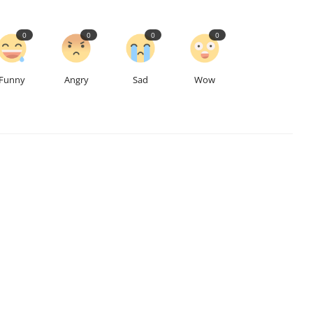
0
0
0
0
Funny
Angry
Sad
Wow