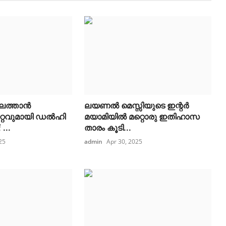
െത്താൻ
ലയണൽ മെസ്സിയുടെ ഇന്റർ
്റവുമായി ഡൽഹി
മയാമിയിൽ മറ്റൊരു ഇതിഹാസ
...
താരം കൂടി...
25
admin
Apr 30, 2025