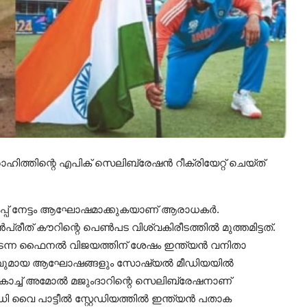
ിത്തിന്റെ എപിക് സെലിബ്രേഷൻ റീക്രിയേറ്റ് ചെയ്ത്
കപ്പ് നേട്ടം ആഘോഷമാക്കുകയാണ് ആരാധകർ.
്രീത് കൗറിന്റെ പെൺപട വിശ്വകിരീടത്തിൽ മുത്തമിട്ടത്.
നടന്ന ഫൈനൽ വിജയത്തിന് ശേഷം ഇന്ത്യൻ വനിതാ
വുമായ ആഘോഷങ്ങളും സോഷ്യൽ മീഡിയയിൽ
ോച്ച് അമോൽ മജുംദാറിന്റെ സെലിബ്രേഷനാണ്
ഡി വൈ പാട്ടീൽ സ്റ്റേഡിയത്തിൽ ഇന്ത്യൻ പതാക