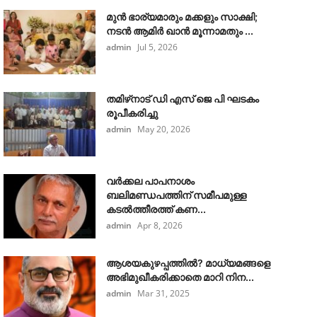
മുൻ ഭാര്യമാരും മക്കളും സാക്ഷി;
നടൻ ആമിർ ഖാൻ മൂന്നാമതും ...
admin
Jul 5, 2026
തമിഴ്‌നാട് ഡി എസ് ജെ പി ഘടകം
രൂപീകരിച്ചു
admin
May 20, 2026
വർക്കല പാപനാശം
ബലിമണ്ഡപത്തിന് സമീപമുള്ള
കടൽത്തീരത്ത് കണ...
admin
Apr 8, 2026
ആശയകുഴപ്പത്തില്‍? മാധ്യമങ്ങളെ
അഭിമുഖീകരിക്കാതെ മാറി നിന...
admin
Mar 31, 2025