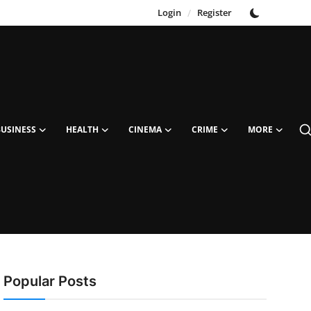
Login
/
Register
BUSINESS
HEALTH
CINEMA
CRIME
MORE
Popular Posts