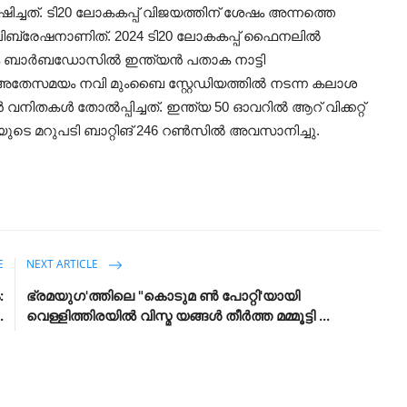
ച്ചത്. ടി20 ലോകകപ്പ് വിജയത്തിന് ശേഷം അന്നത്തെ
ലിബ്രേഷനാണിത്. 2024 ടി20 ലോകകപ്പ് ഫൈനലിൽ
േഷം ബാർബഡോസിൽ ഇന്ത്യൻ പതാക നാട്ടി
േസമയം നവി മുംബൈ സ്റ്റേഡിയത്തിൽ നടന്ന കലാശ
ിതകൾ തോൽപ്പിച്ചത്. ഇന്ത്യ 50 ഓവറിൽ ആറ് വിക്കറ്റ്
യുടെ മറുപടി ബാറ്റിങ് 246 റൺസിൽ അവസാനിച്ചു.
E
NEXT ARTICLE
:
ഭ്രമയുഗ'ത്തിലെ "കൊടുമ ൺ പോറ്റി'യായി
.
വെള്ളിത്തിരയിൽ വിസ്മ യങ്ങൾ തീർത്ത മമ്മൂട്ടി ...