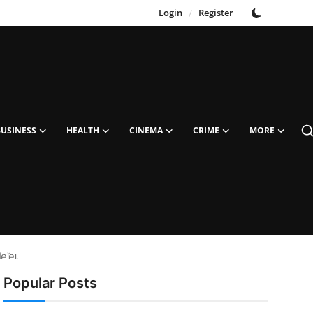
Login
/
Register
BUSINESS
HEALTH
CINEMA
CRIME
MORE
ല്ല.
Popular Posts