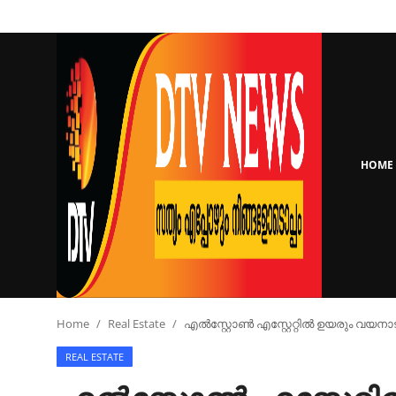
Login
Register
Home
HOME
Keralam
National
Real Estate
Sports
Home
Real Estate
എൽസ്റ്റോൺ എസ്റ്റേറ്റിൽ ഉയരും വയനാട് 
REAL ESTATE
Business