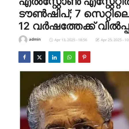
എൽസ്റ്റോൺ എസ്റ്റേറ്
Health
ടൗൺഷിപ്; 7 സെറ്റിലെ 
Cinema
12 വർഷത്തേക്ക് വില്‍പ
Crime
admin
Apr 13, 2025 - 18:56
Apr 25, 2025 - 10
Gulf