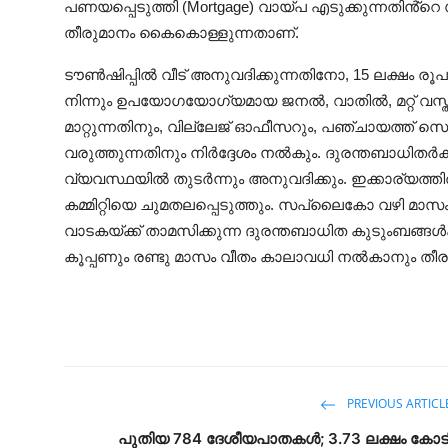
പണയപ്പെടുത്തി (Mortgage) വായ്പ എടുക്കുന്നതിൻ
തീരുമാനം കൈകൊള്ളുന്നതാണ്.
ടൗൺഷിപ്പിൽ വീട് അനുവദിക്കുന്നതിനോ, 15 ലക്ഷം ര
നിന്നും ഉപയോഗയോഗ്യമായ ജനൽ, വാതിൽ, മറ്റ് വസ്ത
മാറ്റുന്നതിനും, വില്ലേജ് ഓഫീസറും, പഞ്ചായത്ത് സെക
വരുത്തുന്നതിനും നിർദ്ദേശം നല്‍കും. ദുരന്തബാധിതർക
വ്യവസ്ഥയിൽ തുടർന്നും അനുവദിക്കും. ഇക്കാര്യത്തില്‍ 
കമ്മിറ്റിയെ ചുമതലപ്പെടുത്തും. സപ്ലൈകോ വഴി മാസ
വാടകയ്ക്ക് താമസിക്കുന്ന ദുരന്തബാധിത കുടുംബങ്
കൂപ്പണും രണ്ടു മാസം വീതം കാലാവധി നൽകാനും തീരുമ
PREVIOUS ARTICL
പുതിയ 784 ദേശീയപാതകൾ; 3.73 ലക്ഷം കോട