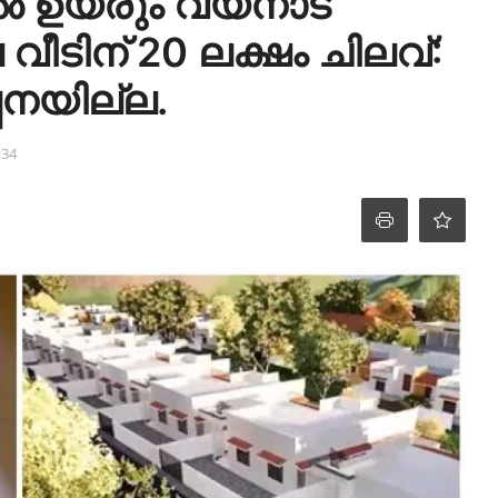
റിൽ ഉയരും വയനാട്
വീടിന് 20 ലക്ഷം ചിലവ്:
്പനയില്ല.
:34