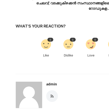
ചെലവ്; വടക്കുകിഴക്കൻ സംസ്ഥാനങ്ങളില
റോഡുകള..
WHAT'S YOUR REACTION?
0
0
0
Like
Dislike
Love
admin