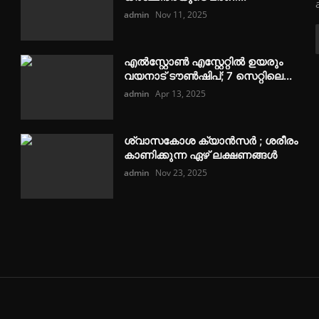
admin
Nov 11, 2025
എൽസ്റ്റോൺ എസ്റ്റേറ്റിൽ ഉയരും
വയനാട് ടൗൺഷിപ്; 7 സെറ്റിലെ...
admin
Apr 13, 2025
ശ്വാസകോശ ക്യാൻസർ ; ശരീരം
കാണിക്കുന്ന ഏഴ് ലക്ഷണങ്ങൾ
admin
Nov 23, 2025