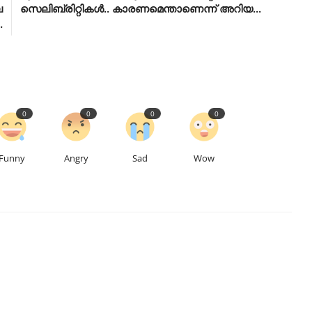
െ
സെലിബ്രിറ്റികള്‍.. കാരണമെന്താണെന്ന് അറിയ...
.
0
0
0
0
Funny
Angry
Sad
Wow