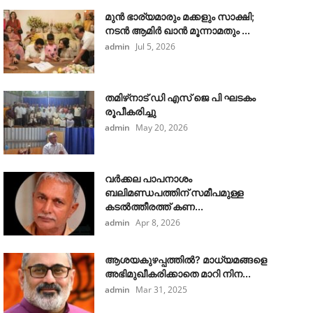
മുൻ ഭാര്യമാരും മക്കളും സാക്ഷി;
നടൻ ആമിർ ഖാൻ മൂന്നാമതും ...
admin
Jul 5, 2026
തമിഴ്‌നാട് ഡി എസ് ജെ പി ഘടകം
രൂപീകരിച്ചു
admin
May 20, 2026
വർക്കല പാപനാശം
ബലിമണ്ഡപത്തിന് സമീപമുള്ള
കടൽത്തീരത്ത് കണ...
admin
Apr 8, 2026
ആശയകുഴപ്പത്തില്‍? മാധ്യമങ്ങളെ
അഭിമുഖീകരിക്കാതെ മാറി നിന...
admin
Mar 31, 2025