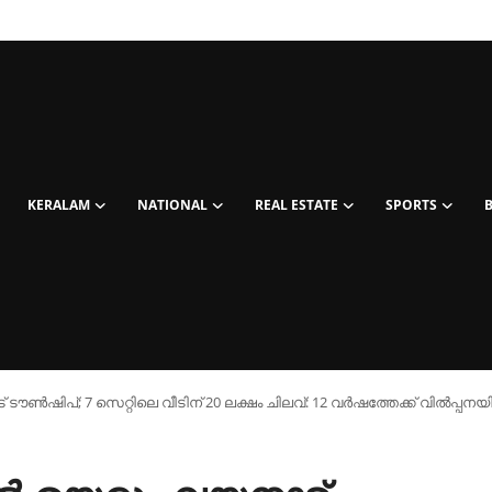
KERALAM
NATIONAL
REAL ESTATE
SPORTS
ടൗൺഷിപ്; 7 സെറ്റിലെ വീടിന് 20 ലക്ഷം ചിലവ്: 12 വർഷത്തേക്ക് വില്‍പ്പനയി