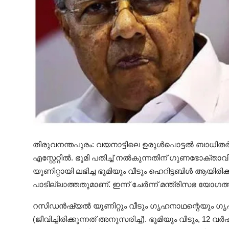
തിരുവനന്തപുരം: വയനാട്ടിലെ ഉരുള്‍പൊട്ടല്‍ ബാധിത
എസ്റ്റേറ്റിൽ. ഭൂമി പതിച്ച് നൽകുന്നതിന് ഗുണഭോക്
യൂണിറ്റായി ലഭിച്ച ഭൂമിയും വീടും ഹെറിട്ടബിൾ ആയിരിക്
പാടില്ലാത്തതുമാണ്. ഇന്ന് ചേർന്ന് മന്ത്രിസഭ യോഗത
റസിഡൻഷ്യൽ യൂണിറ്റും വീടും ഗൃഹനാഥന്റെയും ഗൃ
(ജീവിച്ചിരിക്കുന്നത് അനുസരിച്ച്). ഭൂമിയും വീടും, 