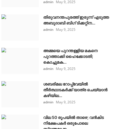
admin
May 9, 2025
തിരുവനന്തപുരത്ത് ഇരുന്ന് എടുത്ത
അബുദാബി ബിഗ് ടിക്കറ്റിന...
admin
May 9, 2025
അമ്മയെ പുറന്തള്ളിയ മകനെ
പുറത്താക്കി ഹൈക്കോടതി;
കൊച്ചുമക...
admin
May 9, 2025
ശബരിമല റോപ്പ്‌വേയിൽ
തീർത്ഥാടകർക്ക് യാത്ര ചെയ്യാൻ
കഴിയില...
admin
May 9, 2025
വില 50 രൂപയിൽ താഴെ; വൻകിട
നിക്ഷേപകർ ഒരുപോലെ
സ്വന്തമാക്ക...