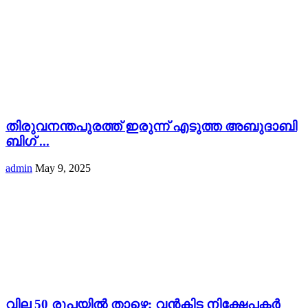
തിരുവനന്തപുരത്ത് ഇരുന്ന് എടുത്ത അബുദാബി
ബിഗ് ...
admin
May 9, 2025
വില 50 രൂപയിൽ താഴെ; വൻകിട നിക്ഷേപകർ