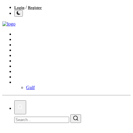
/
Login
Register
Home
Keralam
National
Real Estate
Sports
Business
Health
Cinema
Crime
More
Gulf