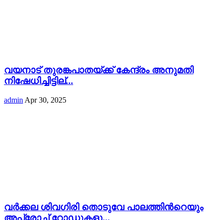
വയനാട് തുരങ്കപാതയ്ക്ക് കേന്ദ്രം അനുമതി
നിഷേധിച്ചിട്ടില്...
admin
Apr 30, 2025
വർക്കല ശിവഗിരി തൊടുവേ പാലത്തിൻറെയും
അപ്പ്രോച്ച് റോഡുകളു...