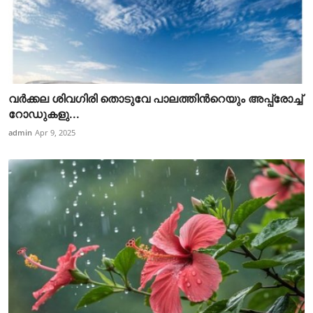
വർക്കല ശിവഗിരി തൊടുവേ പാലത്തിൻറെയും അപ്പ്രോച്ച്
റോഡുകളു...
admin
Apr 9, 2025