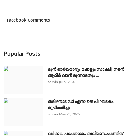
Facebook Comments
Popular Posts
മുൻ ഭാര്യമാരും മക്കളും സാക്ഷി; നടൻ
ആമിർ ഖാൻ മൂന്നാമതും ...
admin
Jul 5, 2026
തമിഴ്‌നാട് ഡി എസ് ജെ പി ഘടകം
രൂപീകരിച്ചു
admin
May 20, 2026
വർക്കല പാപനാശം ബലിമണ്ഡപത്തിന്