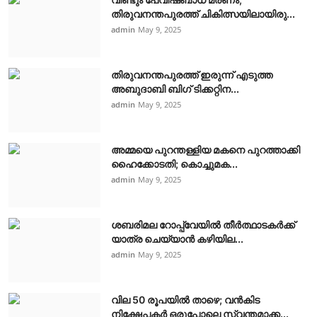
തിരുവനന്തപുരത്ത് ചികിത്സയിലായിരു...
admin
May 9, 2025
തിരുവനന്തപുരത്ത് ഇരുന്ന് എടുത്ത
അബുദാബി ബിഗ് ടിക്കറ്റിന...
admin
May 9, 2025
അമ്മയെ പുറന്തള്ളിയ മകനെ പുറത്താക്കി
ഹൈക്കോടതി; കൊച്ചുമക...
admin
May 9, 2025
ശബരിമല റോപ്പ്‌വേയിൽ തീർത്ഥാടകർക്ക്
യാത്ര ചെയ്യാൻ കഴിയില...
admin
May 9, 2025
വില 50 രൂപയിൽ താഴെ; വൻകിട
നിക്ഷേപകർ ഒരുപോലെ സ്വന്തമാക്ക...