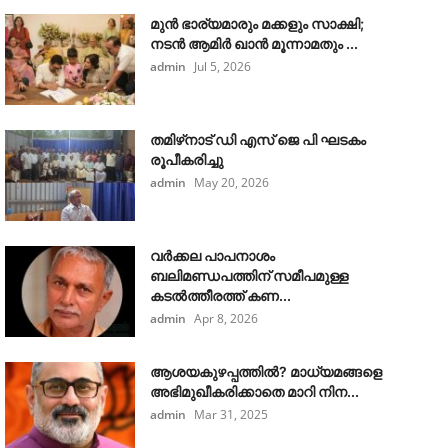
മുൻ ഭാര്യമാരും മക്കളും സാക്ഷി;
നടൻ ആമിർ ഖാൻ മൂന്നാമതും ...
admin
Jul 5, 2026
തമിഴ്‌നാട് ഡി എസ് ജെ പി ഘടകം
രൂപീകരിച്ചു
admin
May 20, 2026
വർക്കല പാപനാശം
ബലിമണ്ഡപത്തിന് സമീപമുള്ള
കടൽത്തീരത്ത് കണ...
admin
Apr 8, 2026
ആശയകുഴപ്പത്തില്‍? മാധ്യമങ്ങളെ
അഭിമുഖീകരിക്കാതെ മാറി നിന...
admin
Mar 31, 2025