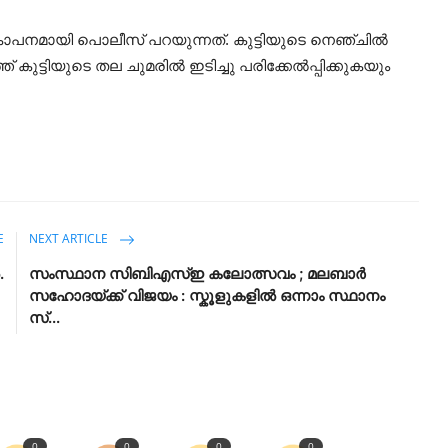
പ്രകോപനമായി പൊലീസ് പറയുന്നത്. കുട്ടിയുടെ നെഞ്ചിൽ
ട്ടിയുടെ തല ചുമരിൽ ഇടിച്ചു പരിക്കേൽപ്പിക്കുകയും
E
NEXT ARTICLE
.
സംസ്ഥാന സിബിഎസ്ഇ കലോത്സവം ; മലബാർ
സഹോദയ്ക്ക് വിജയം : സ്കൂളുകളിൽ ഒന്നാം സ്ഥാനം
സ്...
0
0
0
0