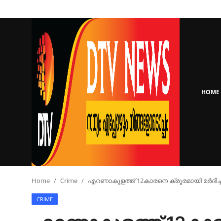
Login
Register
Home
HOME
Keralam
National
Real Estate
Sports
Home
Crime
എറണാകുളത്ത് 12കാരനെ ക്രൂരമായി മർദിച
CRIME
Business