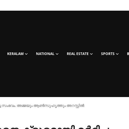
KERALAM
NATIONAL
REAL ESTATE
SPORTS
്ച സംഭവം. അമ്മയും ആൺസുഹൃത്തും അറസ്റ്റിൽ