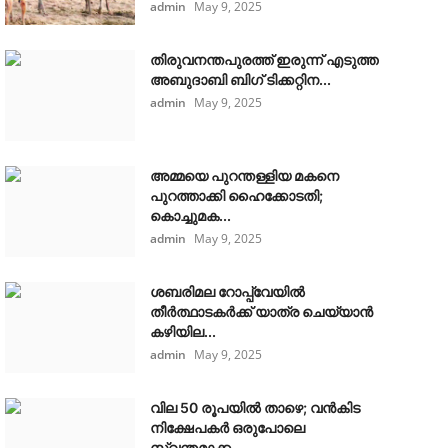
admin
May 9, 2025
തിരുവനന്തപുരത്ത് ഇരുന്ന് എടുത്ത
അബുദാബി ബിഗ് ടിക്കറ്റിന...
admin
May 9, 2025
അമ്മയെ പുറന്തള്ളിയ മകനെ
പുറത്താക്കി ഹൈക്കോടതി;
കൊച്ചുമക...
admin
May 9, 2025
ശബരിമല റോപ്പ്‌വേയിൽ
തീർത്ഥാടകർക്ക് യാത്ര ചെയ്യാൻ
കഴിയില...
admin
May 9, 2025
വില 50 രൂപയിൽ താഴെ; വൻകിട
നിക്ഷേപകർ ഒരുപോലെ
സ്വന്തമാക്ക...