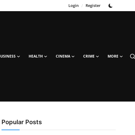
Login
/
Register
BUSINESS
HEALTH
CINEMA
CRIME
MORE
Popular Posts