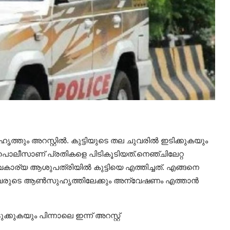
തും അറസ്റ്റിൽ. കുട്ടിയുടെ തല ചുവരിൽ ഇടിക്കുകയും
 പൊലീസാണ് പ്രതികളെ പിടികൂടിയത്.നെഞ്ചിലേറ്റ
ാര്യ ആശുപത്രിയിൽ കുട്ടിയെ എത്തിച്ചത്. എങ്ങനെ
ും ഇവരുടെ ആൺസുഹൃത്തിലേക്കും അന്വേഷണം എത്താൻ
കുകയും പിന്നാലെ ഇന്ന് അറസ്റ്റ്