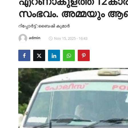
എറണാകുളത്ത് 12കാരന
Health
സംഭവം. അമ്മയും ആൺ
Cinema
റിപ്പോർട്ട് :ബൈഷി കുമാർ
Crime
admin
Nov 15, 2025 - 16:43
Gulf