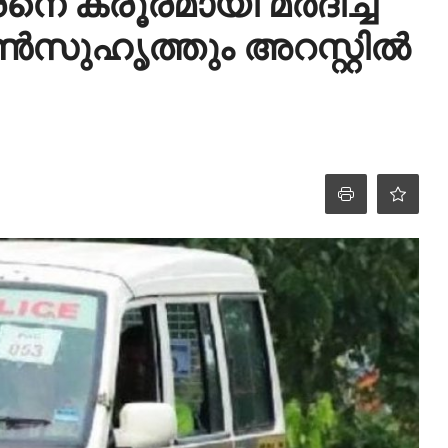
െ ക്രൂരമായി മർദിച്ച
സുഹൃത്തും അറസ്റ്റിൽ