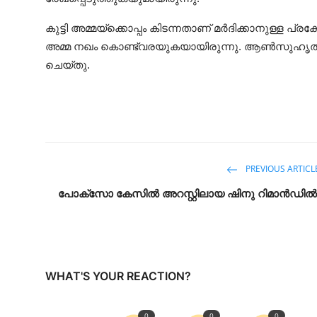
കുട്ടി അമ്മയ്ക്കൊപ്പം കിടന്നതാണ് മർദിക്കാനുള്ള 
അമ്മ നഖം കൊണ്ട്വരയുകയായിരുന്നു. ആൺസുഹൃത്ത് കു
ചെയ്തു.
PREVIOUS ARTICL
പോക്സോ കേസിൽ അറസ്റ്റിലായ ഷിനു റിമാൻഡിൽ
WHAT'S YOUR REACTION?
0
0
0