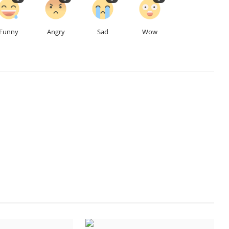
Funny
Angry
Sad
Wow