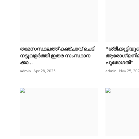
താമസസ്ഥലത്ത് കഞ്ചാവ് ചെടി
*ശ്രീക്കുട്ടിയു
നട്ടുവളർത്തി ഇതര സംസ്ഥാന
ആരോഗ്യനില
ക്കാ...
പുരോഗതി*
admin
Apr 28, 2025
admin
Nov 25, 20